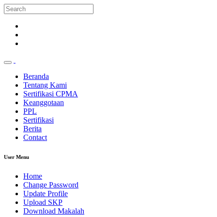
Beranda
Tentang Kami
Sertifikasi CPMA
Keanggotaan
PPL
Sertifikasi
Berita
Contact
User Menu
Home
Change Password
Update Profile
Upload SKP
Download Makalah