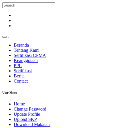
Beranda
Tentang Kami
Sertifikasi CPMA
Keanggotaan
PPL
Sertifikasi
Berita
Contact
User Menu
Home
Change Password
Update Profile
Upload SKP
Download Makalah