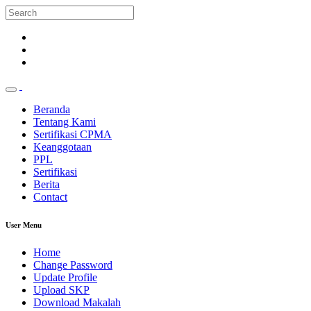
Beranda
Tentang Kami
Sertifikasi CPMA
Keanggotaan
PPL
Sertifikasi
Berita
Contact
User Menu
Home
Change Password
Update Profile
Upload SKP
Download Makalah