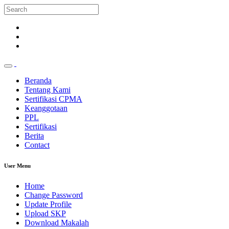
Beranda
Tentang Kami
Sertifikasi CPMA
Keanggotaan
PPL
Sertifikasi
Berita
Contact
User Menu
Home
Change Password
Update Profile
Upload SKP
Download Makalah