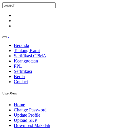
Beranda
Tentang Kami
Sertifikasi CPMA
Keanggotaan
PPL
Sertifikasi
Berita
Contact
User Menu
Home
Change Password
Update Profile
Upload SKP
Download Makalah