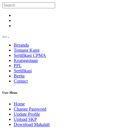
Beranda
Tentang Kami
Sertifikasi CPMA
Keanggotaan
PPL
Sertifikasi
Berita
Contact
User Menu
Home
Change Password
Update Profile
Upload SKP
Download Makalah