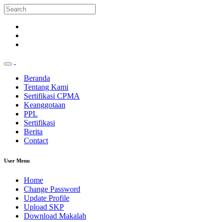
Beranda
Tentang Kami
Sertifikasi CPMA
Keanggotaan
PPL
Sertifikasi
Berita
Contact
User Menu
Home
Change Password
Update Profile
Upload SKP
Download Makalah