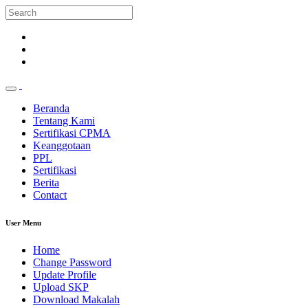
Beranda
Tentang Kami
Sertifikasi CPMA
Keanggotaan
PPL
Sertifikasi
Berita
Contact
User Menu
Home
Change Password
Update Profile
Upload SKP
Download Makalah