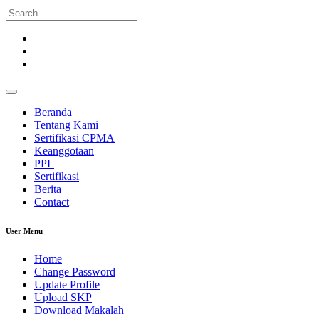
Beranda
Tentang Kami
Sertifikasi CPMA
Keanggotaan
PPL
Sertifikasi
Berita
Contact
User Menu
Home
Change Password
Update Profile
Upload SKP
Download Makalah