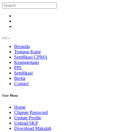
Beranda
Tentang Kami
Sertifikasi CPMA
Keanggotaan
PPL
Sertifikasi
Berita
Contact
User Menu
Home
Change Password
Update Profile
Upload SKP
Download Makalah