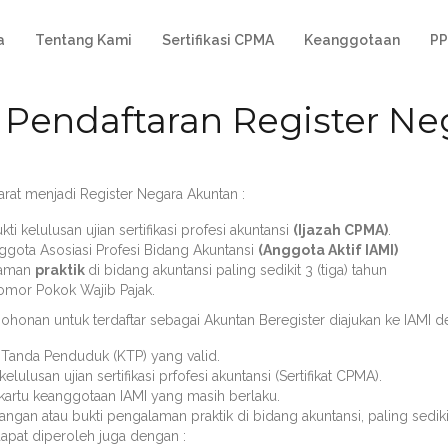
a
Tentang Kami
Sertifikasi CPMA
Keanggotaan
PP
t Pendaftaran Register N
arat menjadi Register Negara Akuntan :
kti kelulusan ujian sertifikasi profesi akuntansi
(Ijazah CPMA)
.
ggota Asosiasi Profesi Bidang Akuntansi
(Anggota Aktif IAMI)
laman
praktik
di bidang akuntansi paling sedikit 3 (tiga) tahun
omor Pokok Wajib Pajak.
ohonan untuk terdaftar sebagai Akuntan Beregister diajukan ke IAMI 
 Tanda Penduduk (KTP) yang valid.
kelulusan ujian sertifikasi prfofesi akuntansi (Sertifikat CPMA).
kartu keanggotaan IAMI yang masih berlaku.
angan atau bukti pengalaman praktik di bidang akuntansi, paling sediki
dapat diperoleh juga dengan :