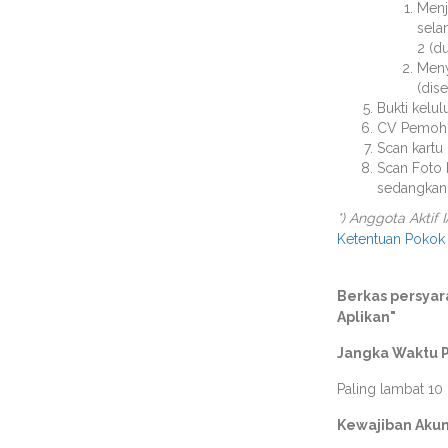
Menj
sela
2 (d
Meny
(dis
Bukti kelul
CV Pemo
Scan kartu
Scan Foto 
sedangkan 
*) Anggota Akti
Ketentuan Pokok
Berkas persyar
Aplikan"
Jangka Waktu 
Paling lambat 10 
Kewajiban Akun