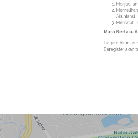
Menjadi an
Memelihara
Akuntansi
Mematuhi k
Masa Berlaku A
Piagam Akuntan B
Beregister akan t