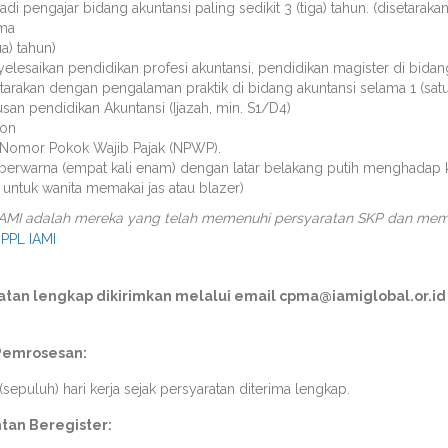
adi pengajar bidang akuntansi paling sedikit 3 (tiga) tahun. (disetara
ma
ua) tahun)
elesaikan pendidikan profesi akuntansi, pendidikan magister di bidang
etarakan dengan pengalaman praktik di bidang akuntansi selama 1 (satu
usan pendidikan Akuntansi (Ijazah, min. S1/D4)
hon
 Nomor Pokok Wajib Pajak (NPWP).
berwarna (empat kali enam) dengan latar belakang putih menghadap k
untuk wanita memakai jas atau blazer)
f IAMI adalah mereka yang telah memenuhi persyaratan SKP dan mem
 PPL IAMI
atan lengkap dikirimkan melalui email cpma@iamiglobal.or.i
Pemrosesan:
(sepuluh) hari kerja sejak persyaratan diterima lengkap.
tan Beregister: