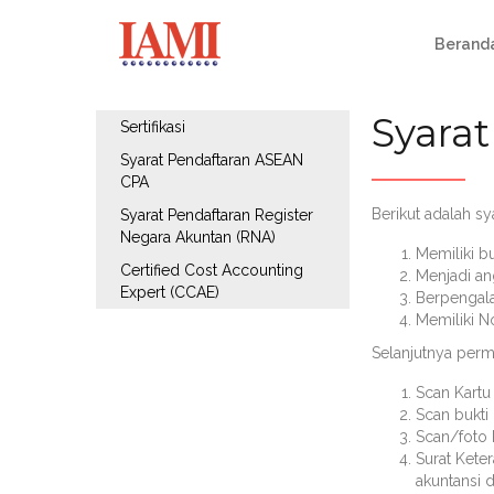
Berand
Syara
Sertifikasi
Syarat Pendaftaran ASEAN
CPA
Berikut adalah sy
Syarat Pendaftaran Register
Negara Akuntan (RNA)
Memiliki bu
Certified Cost Accounting
Menjadi an
Expert (CCAE)
Berpenga
Memiliki N
Selanjutnya perm
Scan Kartu
Scan bukti 
Scan/foto 
Surat Keter
akuntansi 