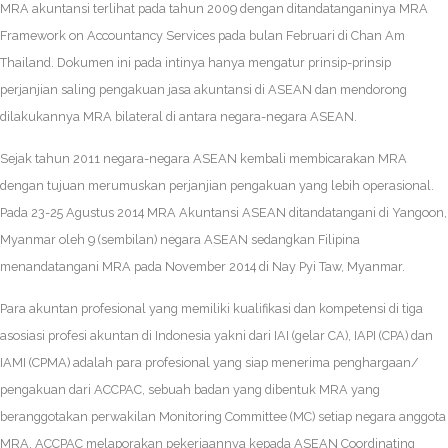
MRA akuntansi terlihat pada tahun 2009 dengan ditandatanganinya MRA
Framework on Accountancy Services pada bulan Februari di Chan Am
Thailand. Dokumen ini pada intinya hanya mengatur prinsip-prinsip
perjanjian saling pengakuan jasa akuntansi di ASEAN dan mendorong
dilakukannya MRA bilateral di antara negara-negara ASEAN.
Sejak tahun 2011 negara-negara ASEAN kembali membicarakan MRA
dengan tujuan merumuskan perjanjian pengakuan yang lebih operasional.
Pada 23-25 Agustus 2014 MRA Akuntansi ASEAN ditandatangani di Yangoon,
Myanmar oleh 9 (sembilan) negara ASEAN sedangkan Filipina
menandatangani MRA pada November 2014 di Nay Pyi Taw, Myanmar.
Para akuntan profesional yang memiliki kualifikasi dan kompetensi di tiga
asosiasi profesi akuntan di Indonesia yakni dari IAI (gelar CA), IAPI (CPA) dan
IAMI (CPMA) adalah para profesional yang siap menerima penghargaan/
pengakuan dari ACCPAC, sebuah badan yang dibentuk MRA yang
beranggotakan perwakilan Monitoring Committee (MC) setiap negara anggota
MRA. ACCPAC melaporakan pekerjaannya kepada ASEAN Coordinating