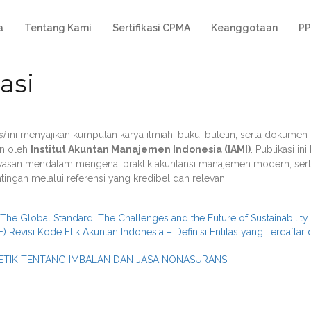
a
Tentang Kami
Sertifikasi CPMA
Keanggotaan
PP
asi
si
ini menyajikan kumpulan karya ilmiah, buku, buletin, serta dokumen
n oleh
Institut Akuntan Manajemen Indonesia (IAMI)
. Publikasi i
san mendalam mengenai praktik akuntansi manajemen modern, sert
ngan melalui referensi yang kredibel dan relevan.
The Global Standard: The Challenges and the Future of Sustainability 
) Revisi Kode Etik Akuntan Indonesia – Definisi Entitas yang Terdaftar 
E ETIK TENTANG IMBALAN DAN JASA NONASURANS