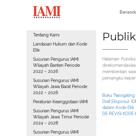
Berand
Publik
Tentang Kami
Landasan Hukum dan Kode
Etik
Halaman
Publika
Susunan Pengurus IAMI
Wilayah Banten Periode
direkomendasika
2022 – 2026
memberikan wawa
pemangku kepenti
Susunan Pengurus IAMI
Wilayah Jawa Barat Periode
2022 – 2026
Buku "Navigating 
Draf Eksposur (DE
Peraturan Keanggotaan IAMI
dalam Kode Etik
Susunan Pengurus IAMI
DE REVISI KOD
Wilayah Jawa Timur Periode
2024 – 2028
Susunan Pengurus IAMI