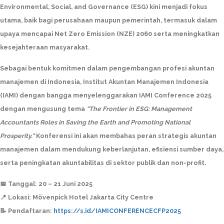
Environmental, Social, and Governance (ESG) kini menjadi fokus
utama, baik bagi perusahaan maupun pemerintah, termasuk dalam
upaya mencapai Net Zero Emission (NZE) 2060 serta meningkatkan
kesejahteraan masyarakat.
Sebagai bentuk komitmen dalam pengembangan profesi akuntan
manajemen di Indonesia, Institut Akuntan Manajemen Indonesia
(IAMI) dengan bangga menyelenggarakan IAMI Conference 2025
dengan mengusung tema
"The Frontier in ESG: Management
Accountants Roles in Saving the Earth and Promoting National
Prosperity."
Konferensi ini akan membahas peran strategis akuntan
manajemen dalam mendukung keberlanjutan, efisiensi sumber daya,
serta peningkatan akuntabilitas di sektor publik dan non-profit.
📅 Tanggal: 20 – 21 Juni 2025
📍 Lokasi: Mövenpick Hotel Jakarta City Centre
📝 Pendaftaran:
https://s.id/IAMICONFERENCECFP2025