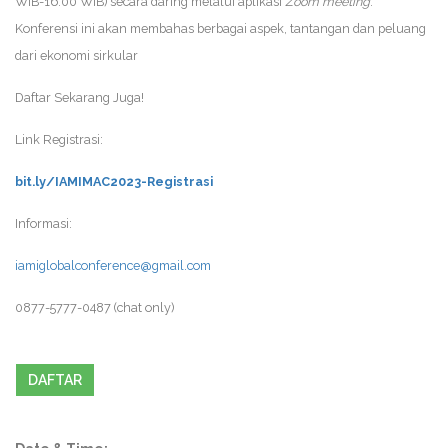
WIB-16.00 WIB) secara daring melalui aplikasi
Zoom meeting
.
Konferensi ini akan membahas berbagai aspek, tantangan dan peluang
dari ekonomi sirkular
Daftar Sekarang Juga!
Link Registrasi:
bit.ly/IAMIMAC2023-Registrasi
Informasi:
iamiglobalconference@gmail.com
0877-5777-0487 (chat only)
DAFTAR