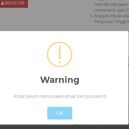
REGISTER
memiliki pengalam
menempuh ujian 
Anggota Muda adal
Perguruan Tinggi b
Warning
FIND US ON THE MAP
Anda belum memasukan email dan password
Not valid!
!
OK