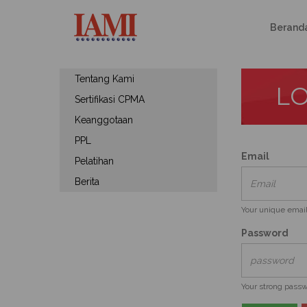
Berand
Tentang Kami
L
Sertifikasi CPMA
Keanggotaan
PPL
Email
Pelatihan
Berita
Your unique email
Password
Your strong pass