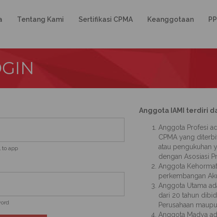
a
Tentang Kami
Sertifikasi CPMA
Keanggotaan
PP
OGIN
Anggota IAMI terdiri da
Anggota Profesi ad
CPMA yang diterbi
atau pengukuhan y
 to app
dengan Asosiasi Pr
Anggota Kehormata
perkembangan Akun
Anggota Utama ada
dari 20 tahun dib
word
Perusahaan maupun 
Anggota Madya ad