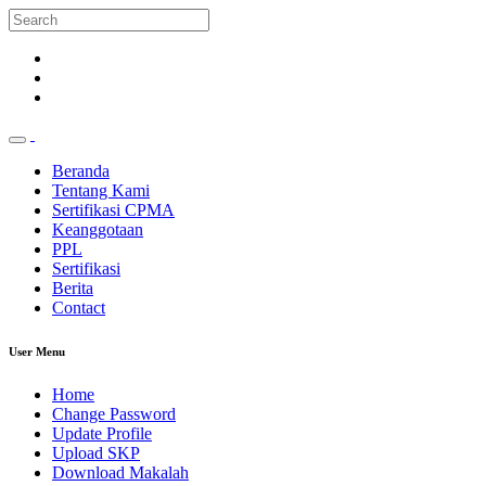
Beranda
Tentang Kami
Sertifikasi CPMA
Keanggotaan
PPL
Sertifikasi
Berita
Contact
User Menu
Home
Change Password
Update Profile
Upload SKP
Download Makalah