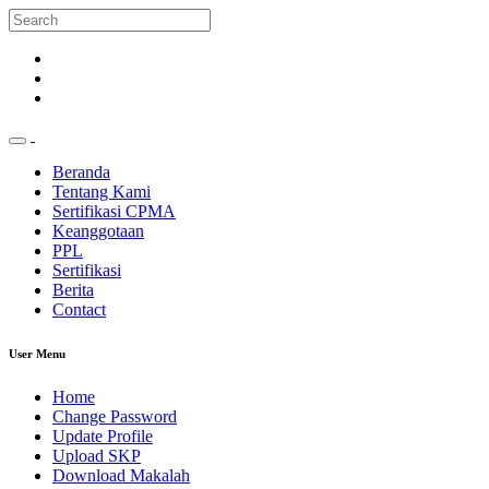
Beranda
Tentang Kami
Sertifikasi CPMA
Keanggotaan
PPL
Sertifikasi
Berita
Contact
User Menu
Home
Change Password
Update Profile
Upload SKP
Download Makalah