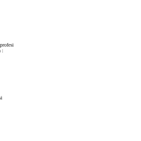
profesi
 :
si