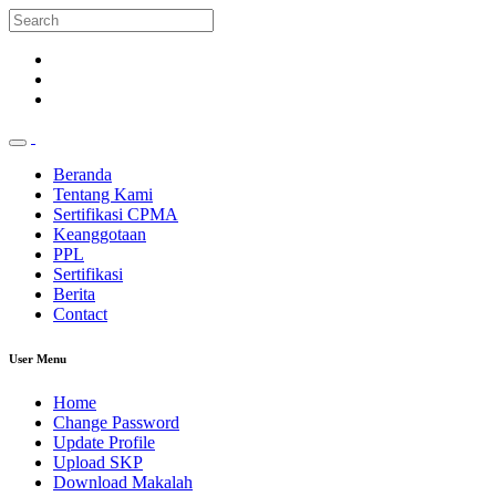
Beranda
Tentang Kami
Sertifikasi CPMA
Keanggotaan
PPL
Sertifikasi
Berita
Contact
User Menu
Home
Change Password
Update Profile
Upload SKP
Download Makalah