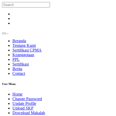
Beranda
Tentang Kami
Sertifikasi CPMA
Keanggotaan
PPL
Sertifikasi
Berita
Contact
User Menu
Home
Change Password
Update Profile
Upload SKP
Download Makalah