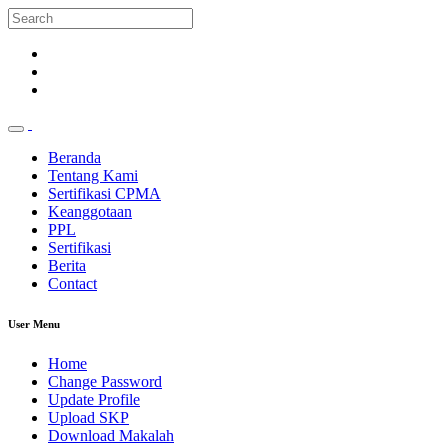
Beranda
Tentang Kami
Sertifikasi CPMA
Keanggotaan
PPL
Sertifikasi
Berita
Contact
User Menu
Home
Change Password
Update Profile
Upload SKP
Download Makalah